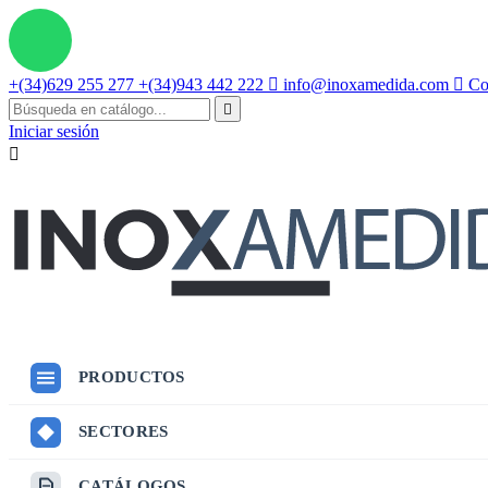
+(34)629 255 277
+(34)943 442 222

info@inoxamedida.com

Con

Iniciar sesión

PRODUCTOS
SECTORES
CATÁLOGOS