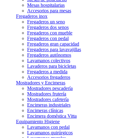
Mesas hospitalarias
Accesorios para mesas
Fregaderos inox
Fregaderos un seno
Fregaderos dos senos
Fregaderos con mueble
Fregaderos con pedal
Fregaderos gran capacidad
Fregaderos para lavavajillas
Fregaderos autónomos
Lavamanos colectivos
Lavaderos para bicicletas
Fregaderos a medida
Accesorios fregaderos
Mostradores y Encimeras
Mostradores pescadería
Mostradores frutería
Mostradores cafetería
Encimeras industriales
Encimeras clínicas
Encimera doméstica Vitta
Equipamiento Higiene
Lavamanos con pedal
Lavamanos quirúrgicos