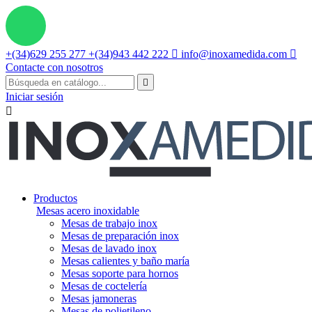
+(34)629 255 277
+(34)943 442 222

info@inoxamedida.com

Contacte con nosotros

Iniciar sesión

Productos
Mesas acero inoxidable
Mesas de trabajo inox
Mesas de preparación inox
Mesas de lavado inox
Mesas calientes y baño maría
Mesas soporte para hornos
Mesas de coctelería
Mesas jamoneras
Mesas de polietileno