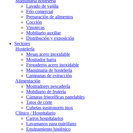
Maquinaria hostelería
Lavado de vajilla
Frío comercial
Preparación de alimentos
Cocción
Vinotecas
Mobiliario auxiliar
Distribución y exposición
Sectores
Hostelería
Mesas acero inoxidable
Mostrador barra
Fregaderos acero inoxidable
Maquinaria de hostelería
Campanas de extracción
Alimentación
Mostradores pescadería
Mobiliario de frutería
Cámaras frigoríficas panelables
Tajos de corte
Cubetas gastronorm inox
Clínico / Hospitalario
Carros hospitalarios
Lavamanos para quirófano
Equipamiento higiénico