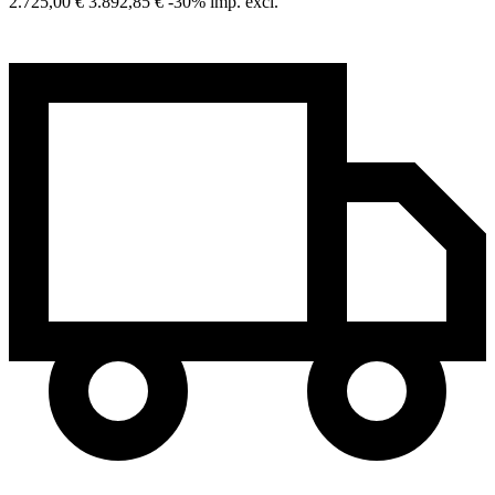
2.725,00 €
3.892,85 €
-30%
imp. excl.