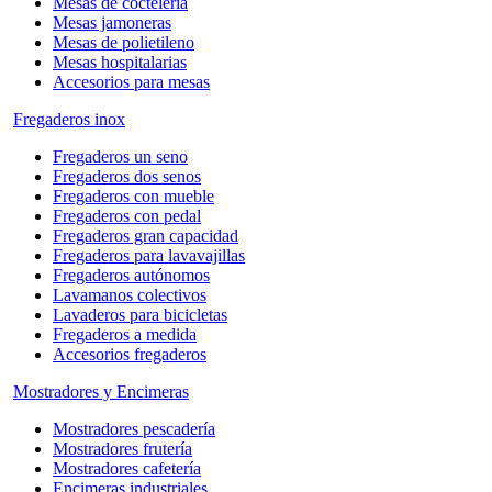
Mesas de coctelería
Mesas jamoneras
Mesas de polietileno
Mesas hospitalarias
Accesorios para mesas
Fregaderos inox
Fregaderos un seno
Fregaderos dos senos
Fregaderos con mueble
Fregaderos con pedal
Fregaderos gran capacidad
Fregaderos para lavavajillas
Fregaderos autónomos
Lavamanos colectivos
Lavaderos para bicicletas
Fregaderos a medida
Accesorios fregaderos
Mostradores y Encimeras
Mostradores pescadería
Mostradores frutería
Mostradores cafetería
Encimeras industriales