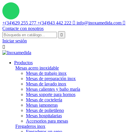
+(34)629 255 277
+(34)943 442 222

info@inoxamedida.com

Contacte con nosotros

Iniciar sesión

Productos
Mesas acero inoxidable
Mesas de trabajo inox
Mesas de preparación inox
Mesas de lavado inox
Mesas calientes y baño maría
Mesas soporte para hornos
Mesas de coctelería
Mesas jamoneras
Mesas de polietileno
Mesas hospitalarias
Accesorios para mesas
Fregaderos inox
Fregaderos un seno