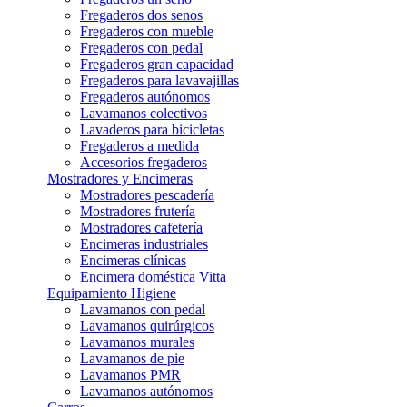
Fregaderos dos senos
Fregaderos con mueble
Fregaderos con pedal
Fregaderos gran capacidad
Fregaderos para lavavajillas
Fregaderos autónomos
Lavamanos colectivos
Lavaderos para bicicletas
Fregaderos a medida
Accesorios fregaderos
Mostradores y Encimeras
Mostradores pescadería
Mostradores frutería
Mostradores cafetería
Encimeras industriales
Encimeras clínicas
Encimera doméstica Vitta
Equipamiento Higiene
Lavamanos con pedal
Lavamanos quirúrgicos
Lavamanos murales
Lavamanos de pie
Lavamanos PMR
Lavamanos autónomos