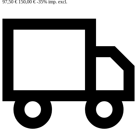
97,50 €
150,00 €
-35%
imp. excl.