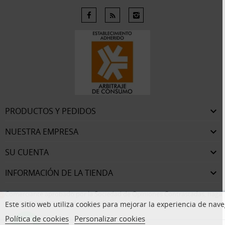
PRODUCTOS Y PEDIDOS

NUESTRA EMPRESA

SU CUENTA

INFORMACIÓN DE LA TIENDA

Comerciante aprobado por la Sociedad de Opiniones Contrastadas,
haga
clic aquí para mostrar el certificado
.
Este sitio web utiliza cookies para mejorar la experiencia de naveg
Política de cookies
Personalizar cookies