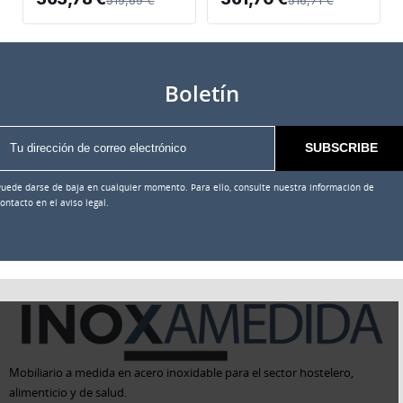
Boletín
Puede darse de baja en cualquier momento. Para ello, consulte nuestra información de
ontacto en el aviso legal.
Mobiliario a medida en acero inoxidable para el sector hostelero,
alimenticio y de salud.