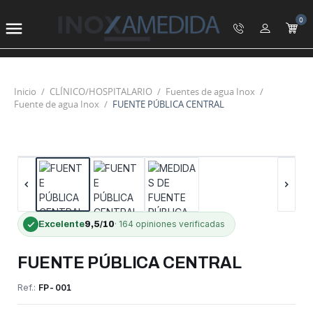
0

Inicio
CLÍNICO/HOSPITALARIO
Fuentes de agua Inox
Fuente de agua Inox
FUENTE PÚBLICA CENTRAL
-30%
OFERTA
·
164 opiniones
verificadas
Excelente
9,5/10
FUENTE PÚBLICA CENTRAL
Ref.:
FP-001