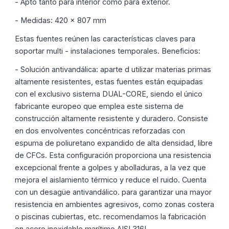
- Apto tanto para interior como para exterior.
- Medidas: 420 x 807 mm
Estas fuentes reúnen las características claves para
soportar multi - instalaciones temporales. Beneficios:
- Solución antivandálica: aparte d utilizar materias primas
altamente resistentes, estas fuentes están equipadas
con el exclusivo sistema DUAL-CORE, siendo el único
CREAR LISTA DE DESEOS
INICIAR SESIÓN
fabricante europeo que emplea este sistema de
construcción altamente resistente y duradero. Consiste
Nombre de la lista de deseos
en dos envolventes concéntricas reforzadas con
Debe iniciar sesión para guardar productos en su lista
AÑADIR A LA LISTA DE DESEOS
de deseos.
espuma de poliuretano expandido de alta densidad, libre
de CFCs. Esta configuración proporciona una resistencia
Crear nueva lista
add_circle_outline
excepcional frente a golpes y abolladuras, a la vez que
Iniciar sesión
Cancelar
mejora el aislamiento térmico y reduce el ruido. Cuenta
Cancelar
Crear lista de deseos
con un desagüe antivandálico. para garantizar una mayor
resistencia en ambientes agresivos, como zonas costera
o piscinas cubiertas, etc. recomendamos la fabricación
en acero inoxidable marítimo AISI 316L.