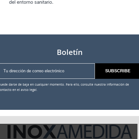
del entorno sanitario.
Boletín
Puede darse de baja en cualquier momento. Para ello, consulte nuestra información de
ontacto en el aviso legal.