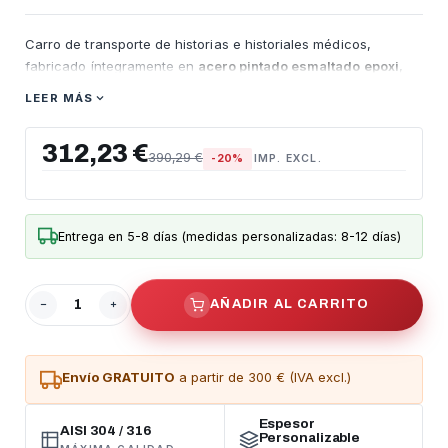
Carro de transporte de historias e historiales médicos,
fabricado íntegramente en
acero pintado esmaltado epoxi
,
color a elegir. Provisto de ruedas para facilitar el transporte
LEER MÁS
de archivos.
- Con 3 rebordes laterales superiores. (En el lateral más largo
312,23 €
390,29 €
-20%
IMP. EXCL.
y en los 2 más estrechos).
- Empujador lateral.
- Altura útil entre estantes: 355 mm.
Entrega en 5-8 días (medidas personalizadas: 8-12 días)
- provisto de 4 ruedas de 100 mm de diámetro, dos de ellas
con freno.
AÑADIR AL CARRITO
- Color a elegir en acero esmaltado epoxi.
- Peso máximo a soportar: 150 Kg.
Envío GRATUITO
a partir de 300 € (IVA excl.)
- Dimensiones totales: 800 x 400 x 955 mm
- Se realiza bajo pedido.
Espesor
AISI 304 / 316
Personalizable