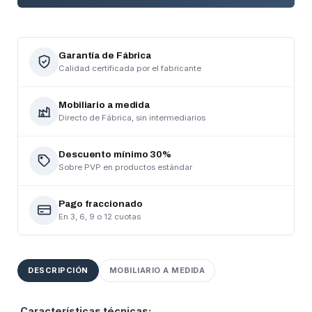
Garantía de Fábrica
Calidad certificada por el fabricante
Mobiliario a medida
Directo de Fábrica, sin intermediarios
CREAR LISTA DE DESEOS
Descuento mínimo 30%
INICIAR SESIÓN
Sobre PVP en productos estándar
Nombre de la lista de deseos
Debe iniciar sesión para guardar productos en su lista
AÑADIR A LA LISTA DE DESEOS
Pago fraccionado
de deseos.
En 3, 6, 9 o 12 cuotas
Crear nueva lista
add_circle_outline
Iniciar sesión
Cancelar
DESCRIPCIÓN
MOBILIARIO A MEDIDA
Cancelar
Crear lista de deseos
Características técnicas: