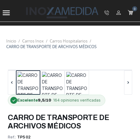
0

Inicio
Carros Inox
Carros Hospitalarios
CARRO DE TRANSPORTE DE ARCHIVOS MÉDICOS
-20%
OFERTA
·
164 opiniones
verificadas
Excelente
9,5/10
CARRO DE TRANSPORTE DE
ARCHIVOS MÉDICOS
Ref.:
TP502