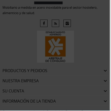
Mobiliario a medida en acero inoxidable para el sector hostelero,
alimenticio y de salud.
PRODUCTOS Y PEDIDOS

NUESTRA EMPRESA

SU CUENTA

INFORMACIÓN DE LA TIENDA
