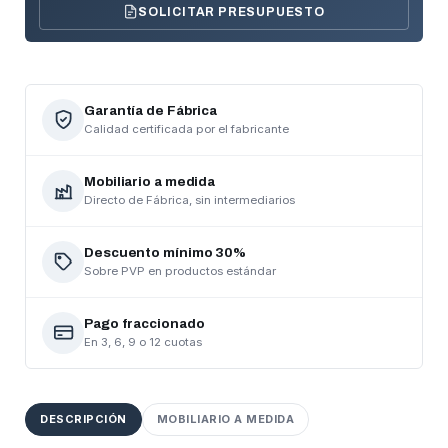
SOLICITAR PRESUPUESTO
Garantía de Fábrica
Calidad certificada por el fabricante
Mobiliario a medida
Directo de Fábrica, sin intermediarios
Descuento mínimo 30%
Sobre PVP en productos estándar
Pago fraccionado
En 3, 6, 9 o 12 cuotas
CREAR LISTA DE DESEOS
INICIAR SESIÓN
DESCRIPCIÓN
MOBILIARIO A MEDIDA
Nombre de la lista de deseos
Debe iniciar sesión para guardar productos en su lista
AÑADIR A LA LISTA DE DESEOS