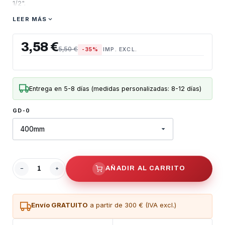
1/2".
hay diferentes medidas disponibles, según las necesidades:
LEER MÁS
- Longitud: 400mm 100gr
3,58 €
5,50 €
-35%
IMP. EXCL.
- Longitud: 550mm 120gr
- Longitud: 700mm 140gr
- Longitud: 800mm 180gr
Entrega en 5-8 días (medidas personalizadas: 8-12 días)
- Longitud: 900mm 200gr
GD-0
- Longitud: 1.200mm 240gr
- Longitud: 1.450mm 345gr
AÑADIR AL CARRITO
Envío GRATUITO
a partir de 300 € (IVA excl.)