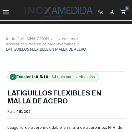
0

Inicio
ALIMENTACIÓN
Lavamanos
Accesorios y recambios para lavamanos
LATIGUILLOS FLEXIBLES EN MALLA DE ACERO
-35%
·
164 opiniones
verificadas
Excelente
9,5/10
OFERTA
LATIGUILLOS FLEXIBLES EN
MALLA DE ACERO
Ref.:
461202
Latiguillo de acero inoxidable en malla de acero inox. H-H de