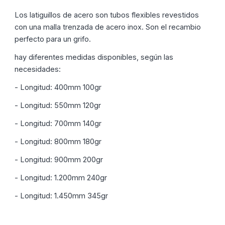
de deseos.
Los latiguillos de acero son tubos flexibles revestidos
Crear nueva lista
add_circle_outline
con una malla trenzada de acero inox. Son el recambio
perfecto para un grifo.
Iniciar sesión
Cancelar
Cancelar
Crear lista de deseos
hay diferentes medidas disponibles, según las
necesidades:
- Longitud: 400mm 100gr
- Longitud: 550mm 120gr
- Longitud: 700mm 140gr
- Longitud: 800mm 180gr
- Longitud: 900mm 200gr
- Longitud: 1.200mm 240gr
- Longitud: 1.450mm 345gr