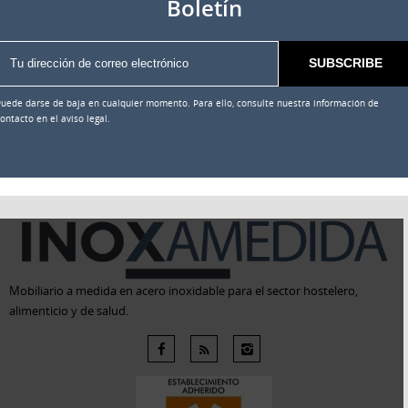
Boletín
Puede darse de baja en cualquier momento. Para ello, consulte nuestra información de
ontacto en el aviso legal.
Mobiliario a medida en acero inoxidable para el sector hostelero,
alimenticio y de salud.