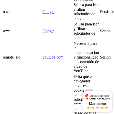
Se usa para leer
y filtrar
rc::a
Google
Persisten
solicitudes de
bots.
Se usa para leer
y filtrar
rc::c
Google
Sesión
solicitudes de
bots.
Necesaria para
la
implementación
remote_sid
youtube.com
y funcionalidad
Sesión
de contenido de
video de
YouTube.
Evita que el
navegador
envíe esta
cookie junto
con otras
solicitudes
9.5
/10 (164 notas)
entre sitios,
★★★★★
para reducir el
riesgo de fuga