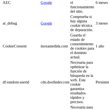
AEC
Google
el
6 meses
funcionamiento
del sitio.
Comprueba si
hay alguna
ar_debug
Google
3 meses
cookie técnica
de depuración.
Guarda el
estado de
consentimiento
CookieConsent
inoxamedida.com
1 año
de cookies para
el dominio
actual.
Necesaria para
optimizar la
función de
búsqueda en la
web. Esta
df-random-userid
cdn.doofinder.com
Persisten
cookie
garantiza
resultados
rápidos y
precisos.
Necesaria para