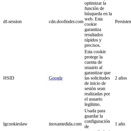
optimizar la
función de
búsqueda en la
web. Esta
df-session
cdn.doofinder.com
Persisten
cookie
garantiza
resultados
rápidos y
precisos.
Esta cookie
protege la
cuenta de
usuario al
garantizar que
HSID
Google
las solicitudes
2 años
de inicio de
sesión sean
realizadas por
el usuario
legítimo.
Usada para
guardar la
configuración
lgcookieslaw
inoxamedida.com
1 año
de