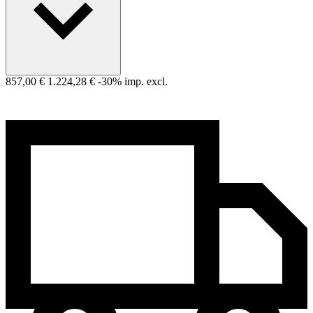
857,00 €
1.224,28 €
-30%
imp. excl.