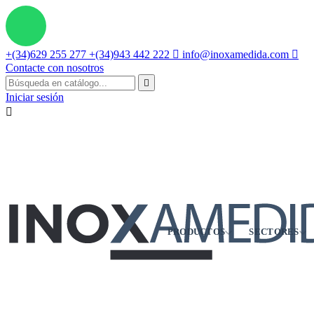
+(34)629 255 277
+(34)943 442 222

info@inoxamedida.com

Contacte con nosotros

Iniciar sesión

PRODUCTOS
SECTORES