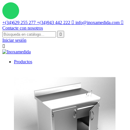
+(34)629 255 277
+(34)943 442 222

info@inoxamedida.com

Contacte con nosotros

Iniciar sesión

Productos