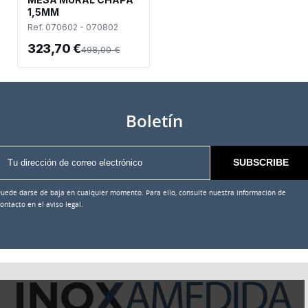
1,5MM
Ref. 070602 - 070802
323,70 €
498,00 €
Boletín
Puede darse de baja en cualquier momento. Para ello, consulte nuestra información de
ontacto en el aviso legal.