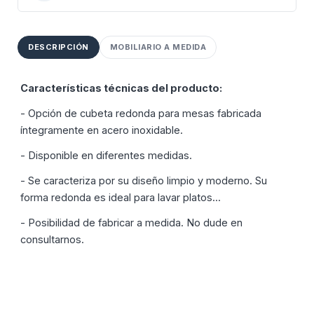
CREAR LISTA DE DESEOS
INICIAR SESIÓN
Nombre de la lista de deseos
Debe iniciar sesión para guardar productos en su lista
DESCRIPCIÓN
MOBILIARIO A MEDIDA
AÑADIR A LA LISTA DE DESEOS
de deseos.
Características técnicas del producto:
Crear nueva lista
add_circle_outline
- Opción de cubeta redonda para mesas fabricada
Iniciar sesión
Cancelar
Cancelar
Crear lista de deseos
íntegramente en acero inoxidable.
- Disponible en diferentes medidas.
- Se caracteriza por su diseño limpio y moderno. Su
forma redonda es ideal para lavar platos...
- Posibilidad de fabricar a medida. No dude en
consultarnos.