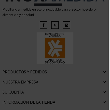
Mobiliario a medida en acero inoxidable para el sector hostelero,
alimenticio y de salud.
PRODUCTOS Y PEDIDOS

NUESTRA EMPRESA

SU CUENTA

INFORMACIÓN DE LA TIENDA
