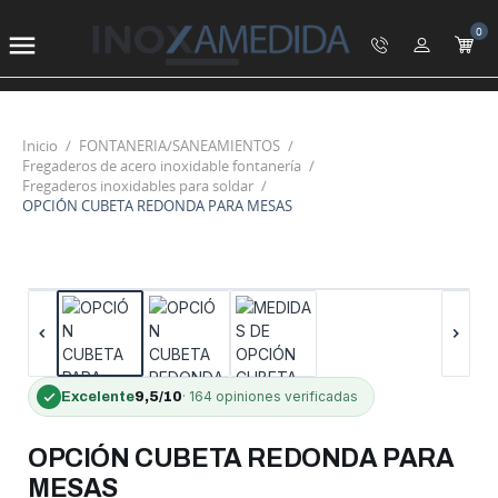
0

Inicio
FONTANERIA/SANEAMIENTOS
Fregaderos de acero inoxidable fontanería
Fregaderos inoxidables para soldar
OPCIÓN CUBETA REDONDA PARA MESAS
-35%
OFERTA
·
164 opiniones
verificadas
Excelente
9,5/10
OPCIÓN CUBETA REDONDA PARA
MESAS