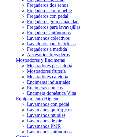
Fregaderos dos senos
Fregaderos con mueble
Fregaderos con pedal
Fregaderos gran capacidad
Fregaderos para lavavajillas
Fregaderos autónomos
Lavamanos colectivos
Lavaderos para bicicletas
Fregaderos a medida
Accesorios fregaderos
Mostradores y Encimeras
Mostradores pescadería
Mostradores frutería
Mostradores cafetería
Encimeras industriales
Encimeras clínicas
Encimera doméstica Vitta
Equipamiento Higiene
Lavamanos con pedal
Lavamanos quirúrgicos
Lavamanos murales
Lavamanos de pie
Lavamanos PMR
Lavamanos autónomos