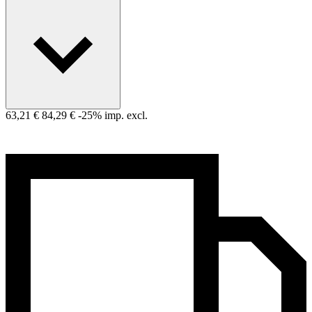
63,21 €
84,29 €
-25%
imp. excl.