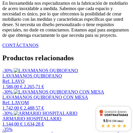
En Inoxamedida nos especializamos en la fabricación de mobiliario
de acero inoxidable a medida. Sabemos que cada espacio y
necesidad es único, por lo que ofrecemos la posibilidad de crear
mobiliario con las medidas y características específicas que usted
desee. Si necesita un diseño personalizado o tiene requisitos
especiales, no dude en contactarnos. Estamos aquí para asegurarnos
de que obtenga exactamente lo que necesita para su proyecto.
CONTÁCTANOS
Productos relacionados
-30%
LAVAMANOS QUIROFANO
Ref. LAVQ
1.586,00 €
2.265,71 €
-30%
LAVAMANOS QUIROFANO CON MESA
Ref. LAVQM
1.742,00 €
2.488,57 €
-30%
ARMARIO HOSPITALARIO
9.5
/10 (164 notas)
★★★★★
1.144,00 €
1.634,28 €
-35%