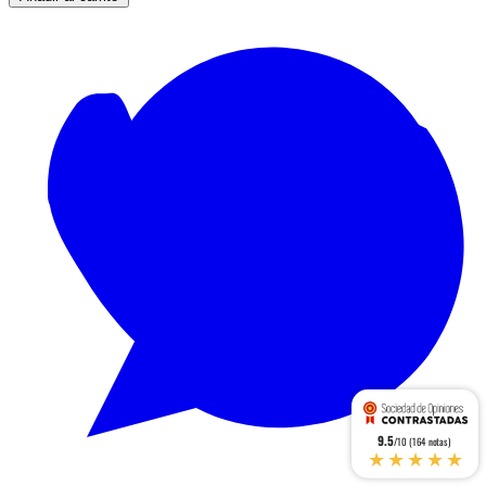
9.5
/10 (164 notas)
★★★★★