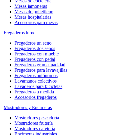
Mesas de coctelería
Mesas jamoneras
Mesas de polietileno
Mesas hospitalarias
Accesorios para mesas
Fregaderos inox
Fregaderos un seno
Fregaderos dos senos
Fregaderos con mueble
Fregaderos con pedal
Fregaderos gran capacidad
Fregaderos para lavavajillas
Fregaderos autónomos
Lavamanos colectivos
Lavaderos para bicicletas
Fregaderos a medida
Accesorios fregaderos
Mostradores y Encimeras
Mostradores pescadería
Mostradores frutería
Mostradores cafetería
Encimeras industriales