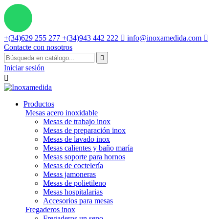
+(34)629 255 277
+(34)943 442 222

info@inoxamedida.com

Contacte con nosotros

Iniciar sesión

Productos
Mesas acero inoxidable
Mesas de trabajo inox
Mesas de preparación inox
Mesas de lavado inox
Mesas calientes y baño maría
Mesas soporte para hornos
Mesas de coctelería
Mesas jamoneras
Mesas de polietileno
Mesas hospitalarias
Accesorios para mesas
Fregaderos inox
Fregaderos un seno