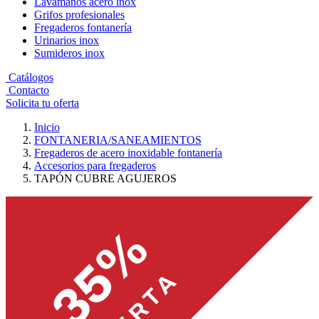
Lavamanos acero inox
Grifos profesionales
Fregaderos fontanería
Urinarios inox
Sumideros inox
Catálogos
Contacto
Solicita tu oferta
Inicio
FONTANERIA/SANEAMIENTOS
Fregaderos de acero inoxidable fontanería
Accesorios para fregaderos
TAPÓN CUBRE AGUJEROS
-35%