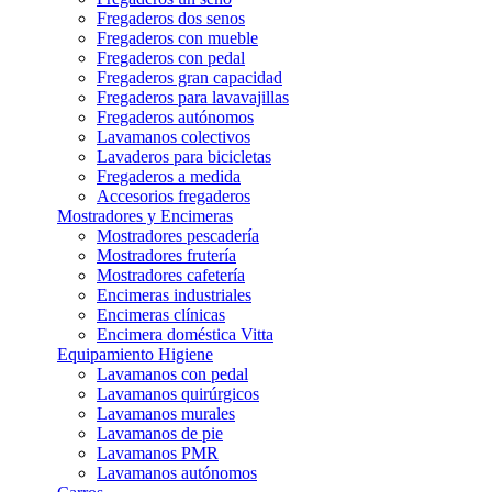
Fregaderos dos senos
Fregaderos con mueble
Fregaderos con pedal
Fregaderos gran capacidad
Fregaderos para lavavajillas
Fregaderos autónomos
Lavamanos colectivos
Lavaderos para bicicletas
Fregaderos a medida
Accesorios fregaderos
Mostradores y Encimeras
Mostradores pescadería
Mostradores frutería
Mostradores cafetería
Encimeras industriales
Encimeras clínicas
Encimera doméstica Vitta
Equipamiento Higiene
Lavamanos con pedal
Lavamanos quirúrgicos
Lavamanos murales
Lavamanos de pie
Lavamanos PMR
Lavamanos autónomos